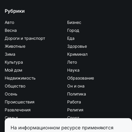
Рубрики
Авто
Бизнес
Весна
Город
Дороги и транспорт
Еда
Животные
Здоровье
Зима
Криминал
Культура
Лето
Мой дом
Наука
Недвижимость
Образование
Общество
Он и она
Осень
Политика
Происшествия
Работа
Развлечения
Религия
Семья
Спорт
Стиль и красота
Страна и мир
На информационном ресурсе применяются