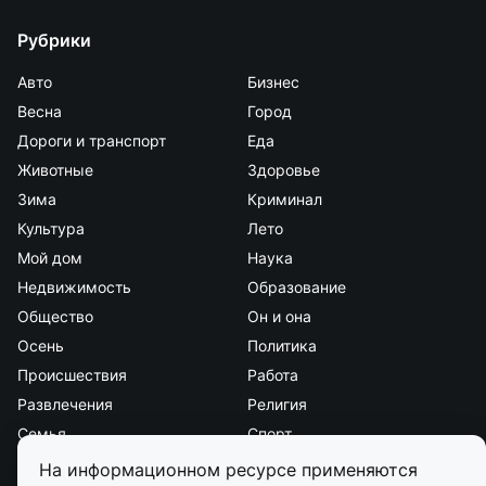
Рубрики
Авто
Бизнес
Весна
Город
Дороги и транспорт
Еда
Животные
Здоровье
Зима
Криминал
Культура
Лето
Мой дом
Наука
Недвижимость
Образование
Общество
Он и она
Осень
Политика
Происшествия
Работа
Развлечения
Религия
Семья
Спорт
Стиль и красота
Страна и мир
На информационном ресурсе применяются