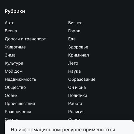
Рубрики
Авто
Бизнес
Весна
Город
Дороги и транспорт
Еда
Животные
Здоровье
Зима
Криминал
Культура
Лето
Мой дом
Наука
Недвижимость
Образование
Общество
Он и она
Осень
Политика
Происшествия
Работа
Развлечения
Религия
Семья
Спорт
Стиль и красота
Страна и мир
На информационном ресурсе применяются