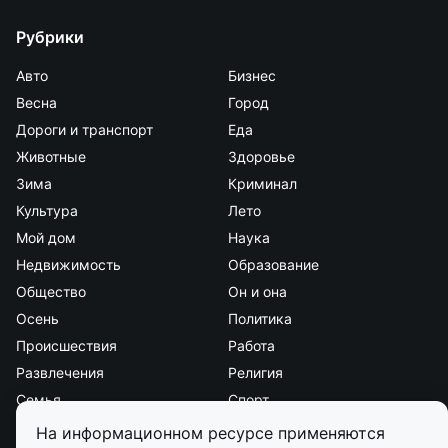
Рубрики
Авто
Бизнес
Весна
Город
Дороги и транспорт
Еда
Животные
Здоровье
Зима
Криминал
Культура
Лето
Мой дом
Наука
Недвижимость
Образование
Общество
Он и она
Осень
Политика
Происшествия
Работа
Развлечения
Религия
Семья
Спорт
Стиль и красота
Страна и мир
На информационном ресурсе применяются