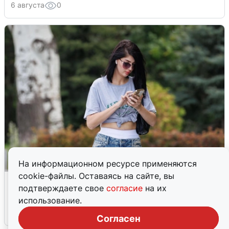
6 августа
0
На информационном ресурсе применяются
cookie-файлы. Оставаясь на сайте, вы
Волгоградцы остались без
подтверждаете свое
согласие
на их
мобильного интернета
использование.
6 августа
0
Согласен