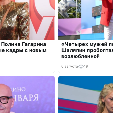
 Полина Гагарина
«Четырех мужей п
ые кадры с новым
Шаляпин проболтал
возлюбленной
6 августа
19