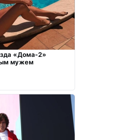
везда «Дома-2»
дым мужем