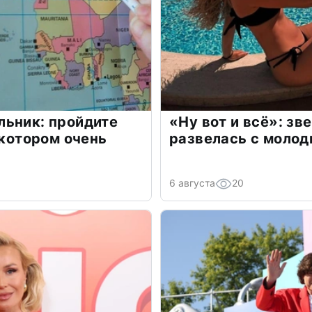
льник: пройдите
«Ну вот и всё»: з
 котором очень
развелась с моло
6 августа
20