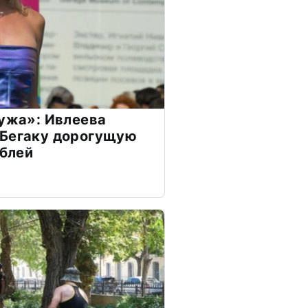
мужа»: Ивлеева
 Бегаку дорогущую
ублей