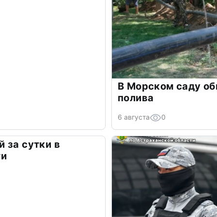
В Морском саду о
полива
6 августа
0
 за сутки в
ти