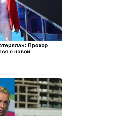
отеряла»: Прохор
ся о новой