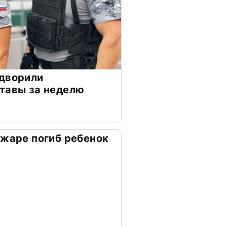
ыдворили
тавы за неделю
ожаре погиб ребенок