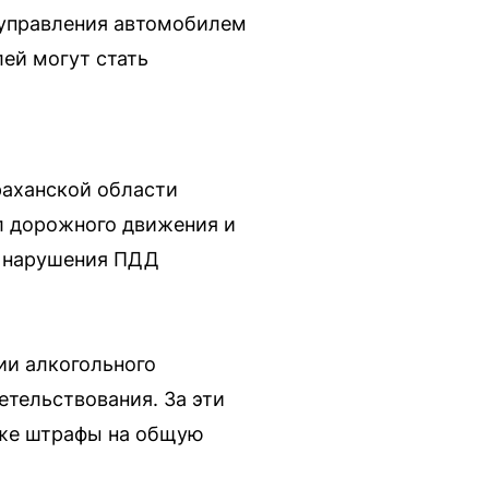
 управления автомобилем
лей могут стать
аханской области
л дорожного движения и
е нарушения ПДД
ии алкогольного
етельствования. За эти
акже штрафы на общую