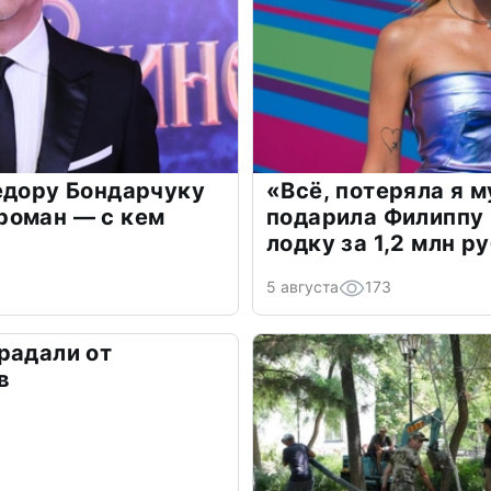
едору Бондарчуку
«Всё, потеряла я 
роман — с кем
подарила Филиппу
лодку за 1,2 млн р
5 августа
173
радали от
в