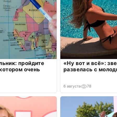
льник: пройдите
«Ну вот и всё»: з
 котором очень
развелась с моло
6 августа
78