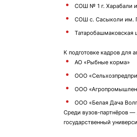
СОШ № 1 г. Харабали и
СОШ с. Сасыколи им. Г
Татаробашмаковская 
К подготовке кадров для 
АО «Рыбные корма»
ООО «Сельхозпредпри
ООО «Агропромышленн
ООО «Белая Дача Вол
Среди вузов-партнёров — 
государственный универси