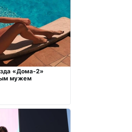
везда «Дома-2»
дым мужем