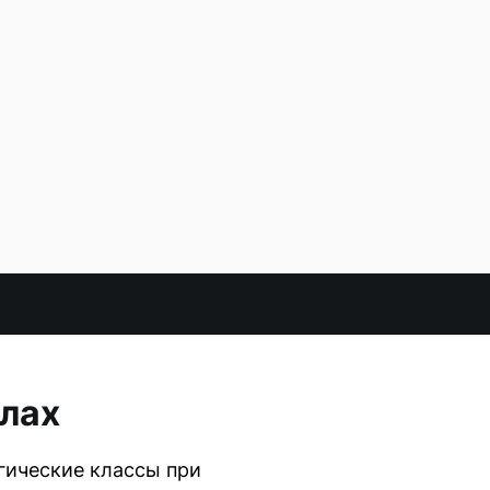
олах
гические классы при