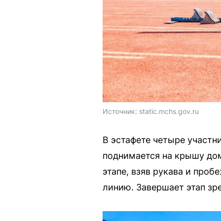
Источник: 
static.mchs.gov.ru
В эстафете четыре участн
поднимается на крышу дом
этапе, взяв рукава и проб
линию. Завершает этап зр