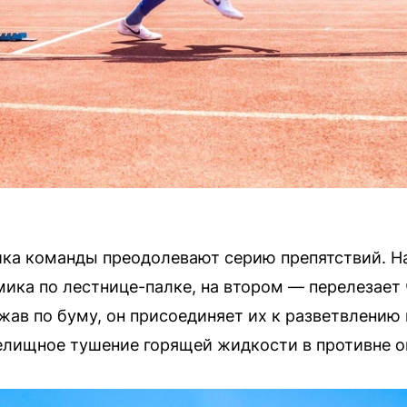
ика команды преодолевают серию препятствий. Н
ика по лестнице-палке, на втором — перелезает 
ежав по буму, он присоединяет их к разветвлени
елищное тушение горящей жидкости в противне 