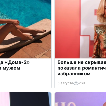
зда «Дома-2»
Больше не скрывае
м мужем
показала романти
избранником
6 августа
269