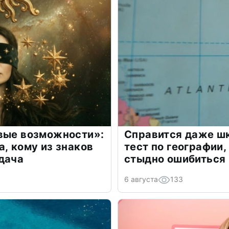
овые возможности»:
Справится даже шк
а, кому из знаков
тест по географии,
дача
стыдно ошибиться
6 августа
133