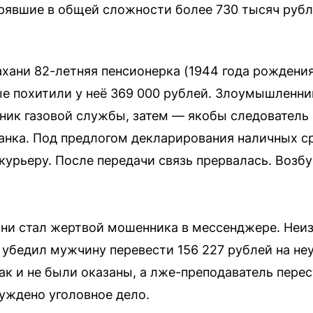
рявшие в общей сложности более 730 тысяч рубл
хани 82-летняя пенсионерка (1944 года рождени
ные похитили у неё 369 000 рублей. Злоумышленни
ник газовой службы, затем — якобы следователь
анка. Под предлогом декларирования наличных с
курьеру. После передачи связь прервалась. Возб
ани стал жертвой мошенника в мессенджере. Неи
 убедил мужчину перевести 156 227 рублей на не
к и не были оказаны, а лже-преподаватель перес
уждено уголовное дело.