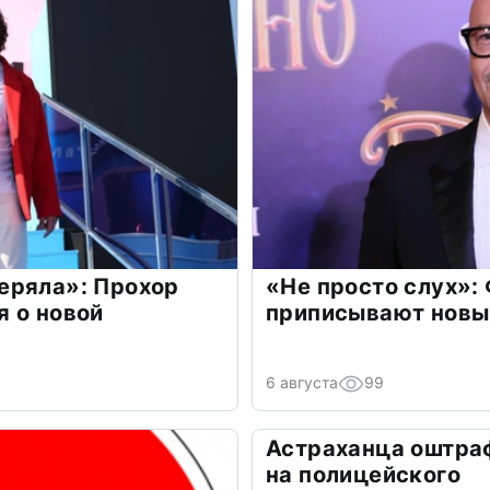
еряла»: Прохор
«Не просто слух»:
 о новой
приписывают новы
6 августа
99
Астраханца оштра
на полицейского