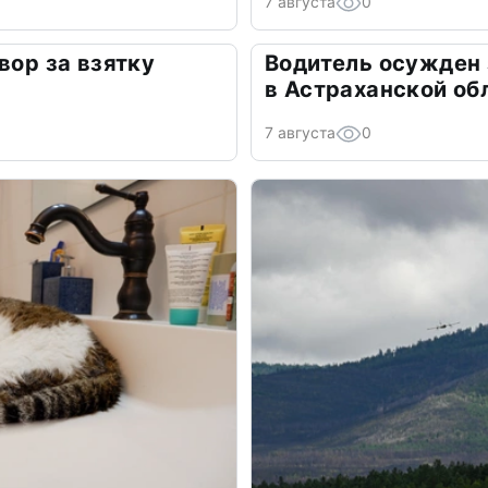
7 августа
0
вор за взятку
Водитель осужден
в Астраханской об
7 августа
0