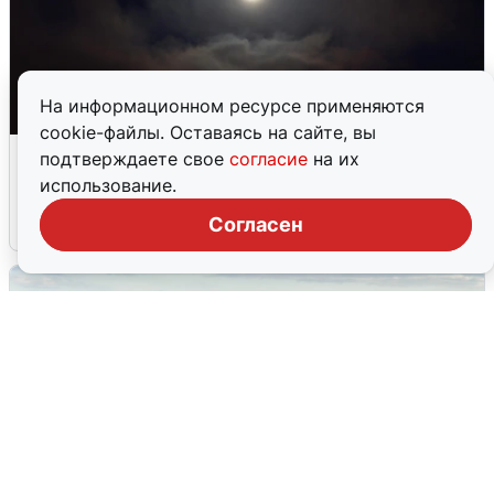
На информационном ресурсе применяются
cookie-файлы. Оставаясь на сайте, вы
Взрывы в Воронеже после сигнала
подтверждаете свое
согласие
на их
тревоги
использование.
Согласен
5 августа
0