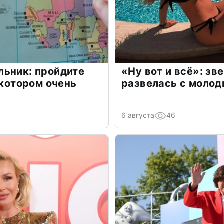
льник: пройдите
«Ну вот и всё»: з
 котором очень
развелась с моло
6 августа
46