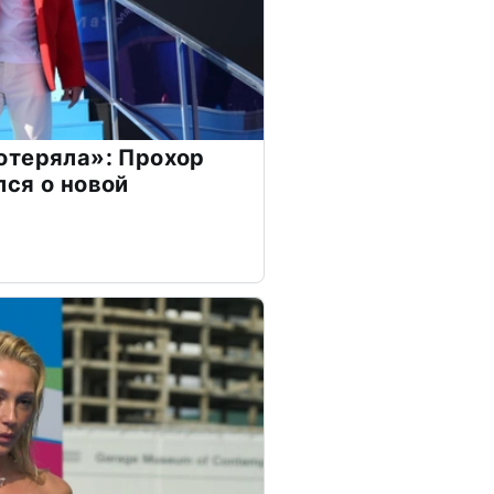
отеряла»: Прохор
ся о новой