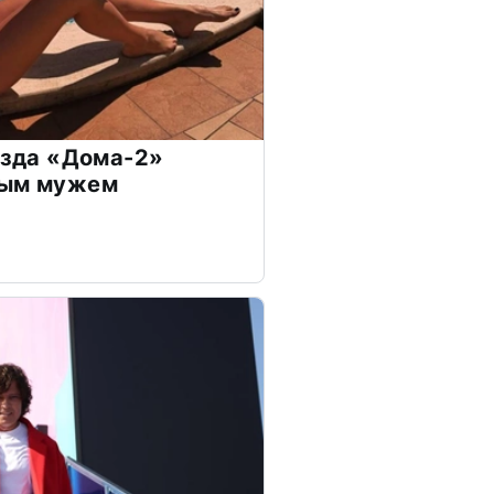
везда «Дома-2»
дым мужем