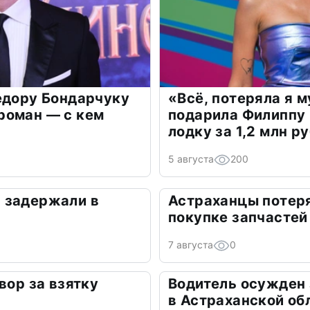
едору Бондарчуку
«Всё, потеряла я 
роман — с кем
подарила Филиппу
лодку за 1,2 млн р
5 августа
200
 задержали в
Астраханцы потеря
покупке запчастей
7 августа
0
вор за взятку
Водитель осужден
в Астраханской об