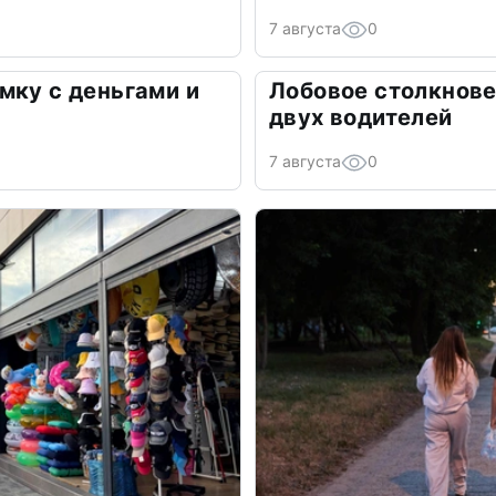
7 августа
0
мку с деньгами и
Лобовое столкнове
двух водителей
7 августа
0