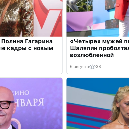
 Полина Гагарина
«Четырех мужей п
ые кадры с новым
Шаляпин проболтал
возлюбленной
6 августа
38