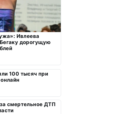
мужа»: Ивлеева
 Бегаку дорогущую
ублей
ли 100 тысяч при
 онлайн
 за смертельное ДТП
ласти