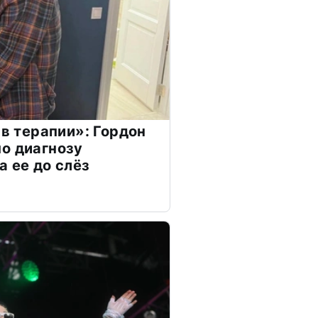
 в терапии»: Гордон
о диагнозу
а ее до слёз