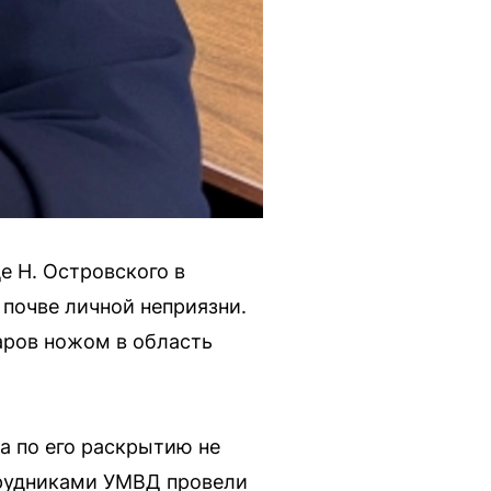
е Н. Островского в
почве личной неприязни.
аров ножом в область
а по его раскрытию не
трудниками УМВД провели