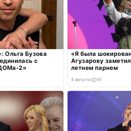
: Ольга Бузова
«Я была шокирова
оединилась с
Агузарову заметил
«ДОМа-2»
летнем парнем
4 августа
61