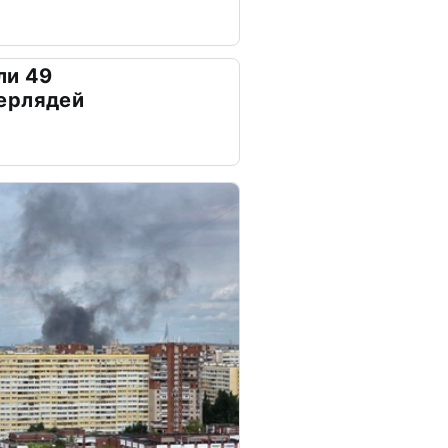
ли 49
ерлядей