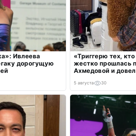
жа»: Ивлеева
«Триггерю тех, кто
егаку дорогущую
жестко прошлась п
лей
Ахмедовой и довел
5 августа
30