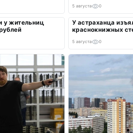
5 августа
0
 у жительниц
У астраханца изъя
 рублей
краснокнижных ст
5 августа
0