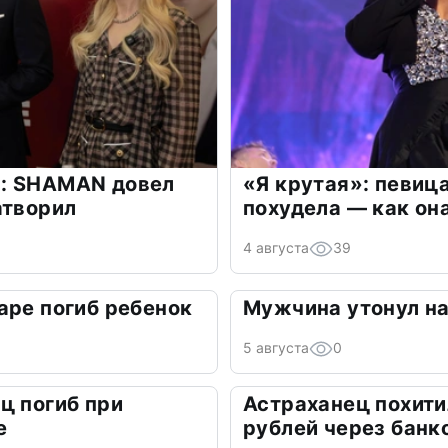
: SHAMAN довел
«Я крутая»: певиц
атворил
похудела — как он
4 августа
39
аре погиб ребенок
Мужчина утонул на
5 августа
0
ц погиб при
Астраханец похити
е
рублей через банк