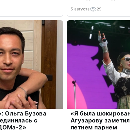
5 августа
29
: Ольга Бузова
«Я была шокирова
оединилась с
Агузарову заметил
«ДОМа-2»
летнем парнем