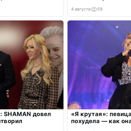
4 августа
59
: SHAMAN довел
«Я крутая»: певиц
атворил
похудела — как он