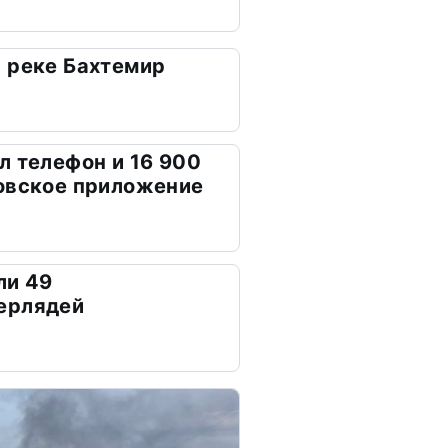
 реке Бахтемир
л телефон и 16 900
овское приложение
ли 49
ерлядей