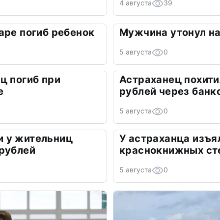
4 августа
39
аре погиб ребенок
Мужчина утонул на
5 августа
0
ц погиб при
Астраханец похити
е
рублей через банк
5 августа
0
 у жительниц
У астраханца изъя
 рублей
краснокнижных ст
5 августа
0