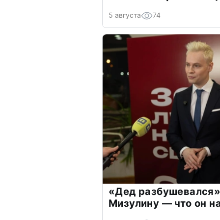
5 августа
74
«Дед разбушевался»
Мизулину — что он н