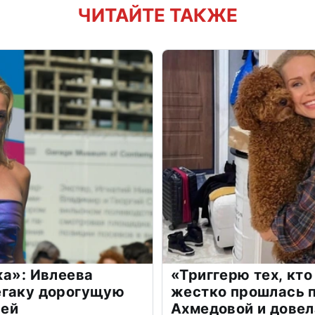
ЧИТАЙТЕ ТАКЖЕ
жа»: Ивлеева
«Триггерю тех, кто
егаку дорогущую
жестко прошлась п
лей
Ахмедовой и довел