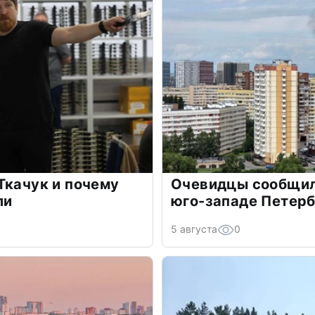
Ткачук и почему
Очевидцы сообщил
ли
юго-западе Петер
5 августа
0