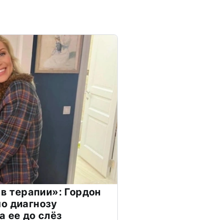
 в терапии»: Гордон
о диагнозу
а ее до слёз