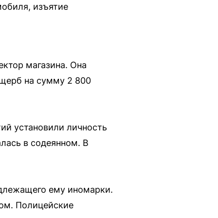
мобиля, изъятие
ектор магазина. Она
ущерб на сумму 2 800
тий установили личность
лась в содеянном. В
адлежащего ему иномарки.
вом. Полицейские