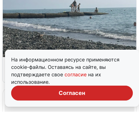
На информационном ресурсе применяются
Сирены в Сочи: новая угроза БПЛА
cookie-файлы. Оставаясь на сайте, вы
подтверждаете свое
согласие
на их
6 августа
0
использование.
Согласен