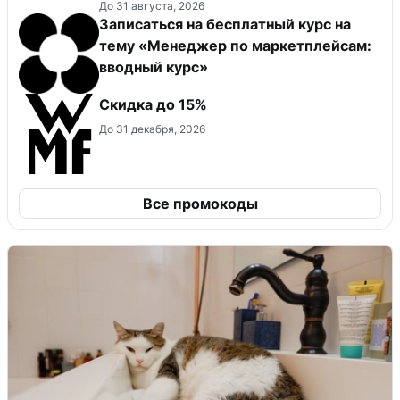
(включительно).
До 31 августа, 2026
Записаться на бесплатный курс на
тему «Менеджер по маркетплейсам:
вводный курс»
Скидка до 15%
До 31 декабря, 2026
Все промокоды