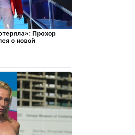
отеряла»: Прохор
ся о новой