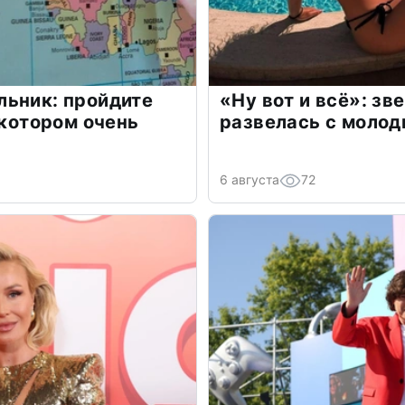
льник: пройдите
«Ну вот и всё»: з
 котором очень
развелась с моло
6 августа
72