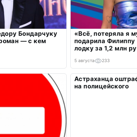
едору Бондарчуку
«Всё, потеряла я 
роман — с кем
подарила Филиппу
лодку за 1,2 млн р
5 августа
233
Астраханца оштра
на полицейского