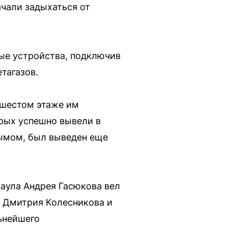
ачали задыхаться от
ые устройства, подключив
тагазов.
 шестом этаже им
рых успешно вывели в
дымом, был выведен еще
раула Андрея Гасюкова вел
 Дмитрия Колесникова и
ьнейшего