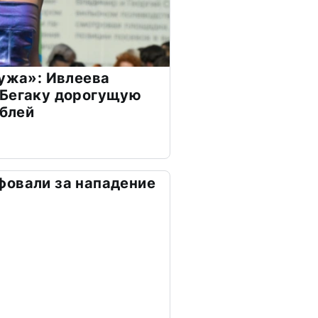
мужа»: Ивлеева
 Бегаку дорогущую
ублей
фовали за нападение