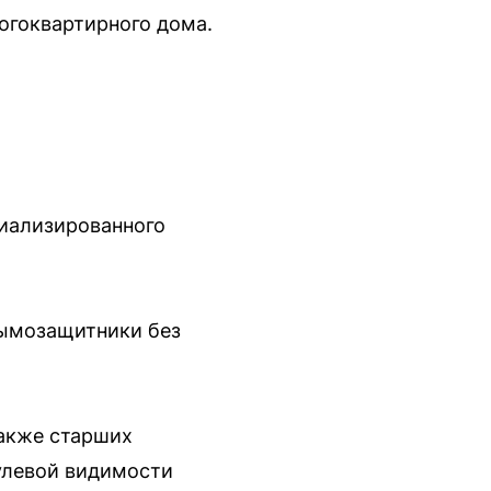
огоквартирного дома.
циализированного
дымозащитники без
также старших
улевой видимости