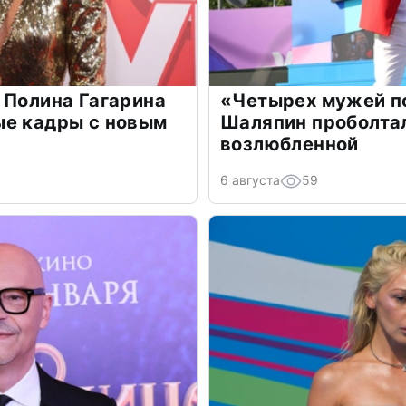
 Полина Гагарина
«Четырех мужей п
ые кадры с новым
Шаляпин проболтал
возлюбленной
6 августа
59