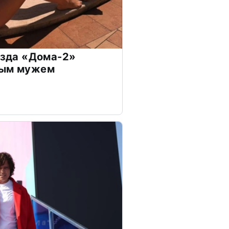
везда «Дома-2»
дым мужем