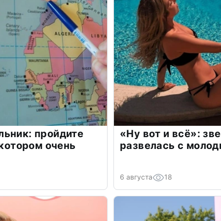
льник: пройдите
«Ну вот и всё»: з
 котором очень
развелась с моло
6 августа
18