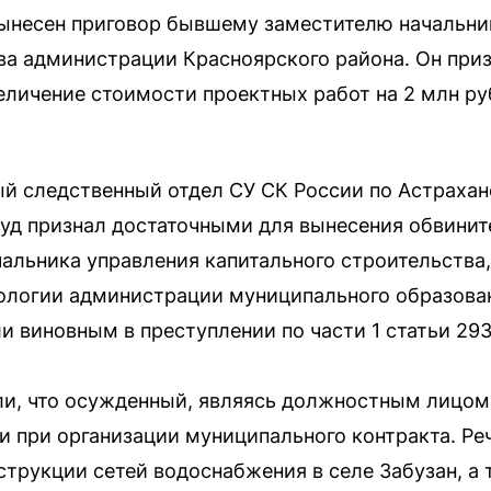
вынесен приговор бывшему заместителю начальни
ва администрации Красноярского района. Он при
еличение стоимости проектных работ на 2 млн ру
 следственный отдел СУ СК России по Астрахан
суд признал достаточными для вынесения обвинит
льника управления капитального строительства,
кологии администрации муниципального образова
и виновным в преступлении по части 1 статьи 293
или, что осужденный, являясь должностным лицо
и при организации муниципального контракта. Ре
струкции сетей водоснабжения в селе Забузан, а 