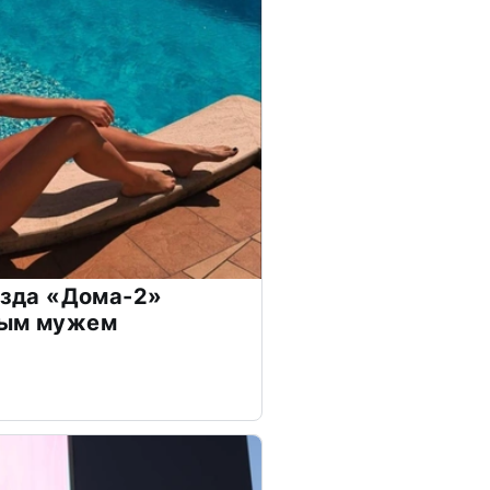
везда «Дома-2»
дым мужем