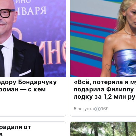
едору Бондарчуку
«Всё, потеряла я 
роман — с кем
подарила Филиппу
лодку за 1,2 млн р
5 августа
169
радали от
в