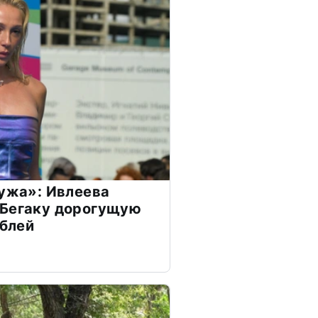
мужа»: Ивлеева
 Бегаку дорогущую
ублей