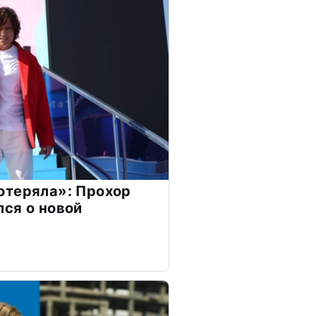
отеряла»: Прохор
ся о новой