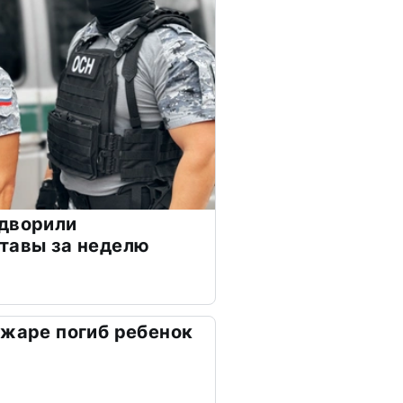
ыдворили
тавы за неделю
ожаре погиб ребенок