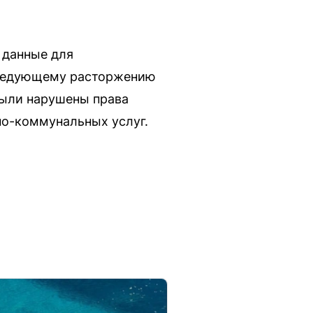
 данные для
оследующему расторжению
были нарушены права
но-коммунальных услуг.