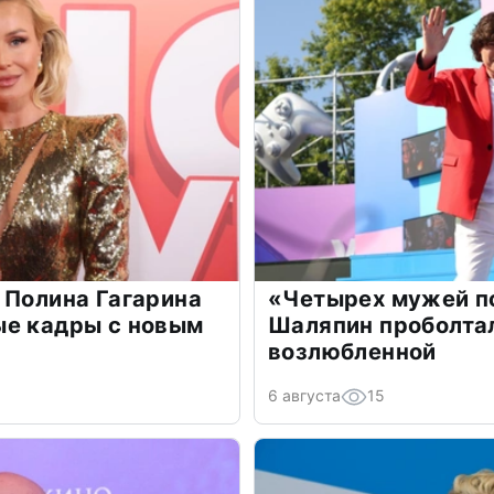
 Полина Гагарина
«Четырех мужей п
ые кадры с новым
Шаляпин проболтал
возлюбленной
6 августа
15