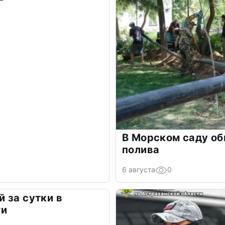
В Морском саду о
полива
6 августа
0
 за сутки в
ти