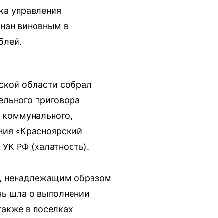
ка управления
знан виновным в
блей.
ской области собрал
ельного приговора
 коммунального,
ния «Красноярский
 УК РФ (халатность).
м, ненадлежащим образом
чь шла о выполнении
также в поселках