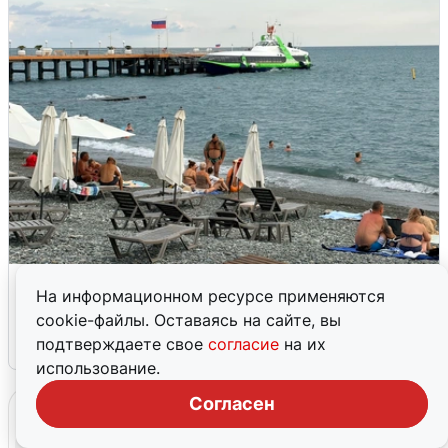
Жители и туристы Сочи рассказали
На информационном ресурсе применяются
об атаке БПЛА 5 августа
cookie-файлы. Оставаясь на сайте, вы
подтверждаете свое
согласие
на их
5 августа
0
использование.
Согласен