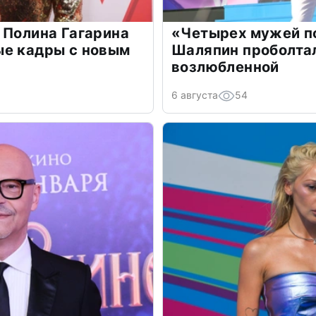
 Полина Гагарина
«Четырех мужей п
ые кадры с новым
Шаляпин проболтал
возлюбленной
6 августа
54