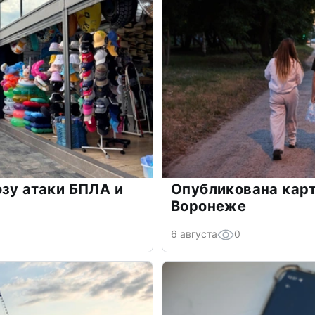
озу атаки БПЛА и
Опубликована карт
Воронеже
6 августа
0