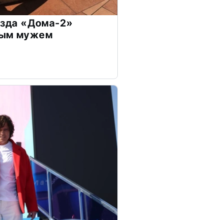
везда «Дома-2»
дым мужем