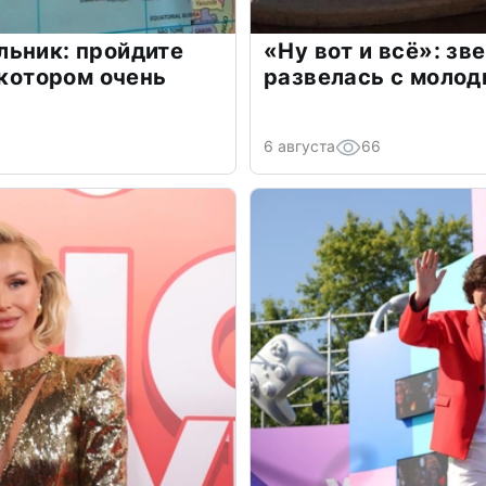
льник: пройдите
«Ну вот и всё»: з
 котором очень
развелась с моло
6 августа
66