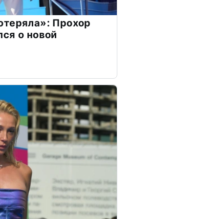
отеряла»: Прохор
ся о новой