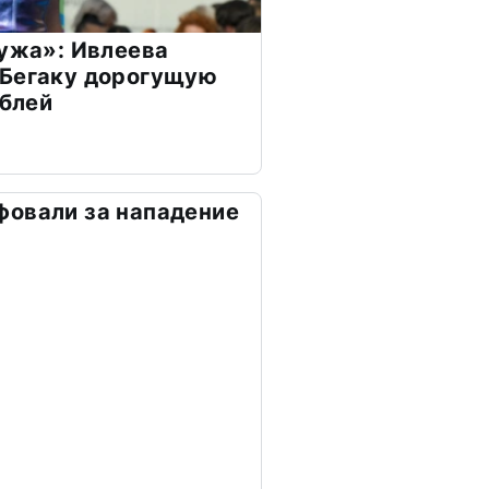
мужа»: Ивлеева
 Бегаку дорогущую
ублей
фовали за нападение