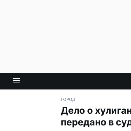
ГОРОД
Дело о хулига
передано в су