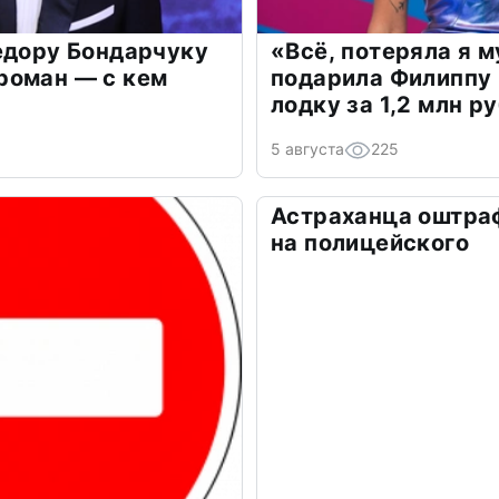
едору Бондарчуку
«Всё, потеряла я 
роман — с кем
подарила Филиппу
лодку за 1,2 млн р
5 августа
225
Астраханца оштра
на полицейского