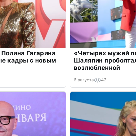
 Полина Гагарина
«Четырех мужей п
ые кадры с новым
Шаляпин проболтал
возлюбленной
6 августа
42