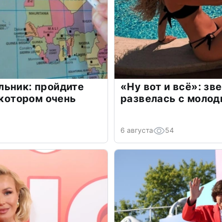
льник: пройдите
«Ну вот и всё»: з
 котором очень
развелась с моло
6 августа
54