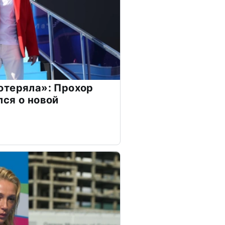
отеряла»: Прохор
ся о новой