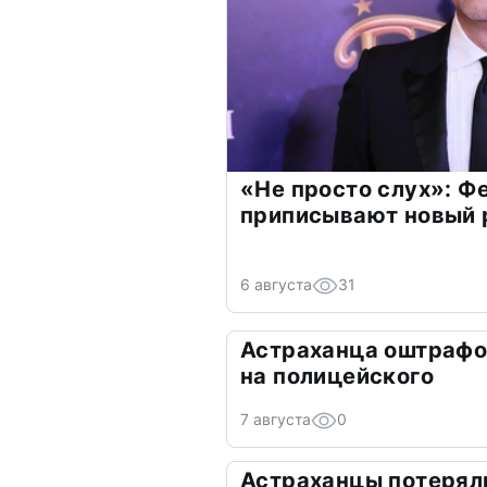
«Не просто слух»: Ф
приписывают новый 
6 августа
31
Астраханца оштрафо
на полицейского
7 августа
0
Астраханцы потеряли