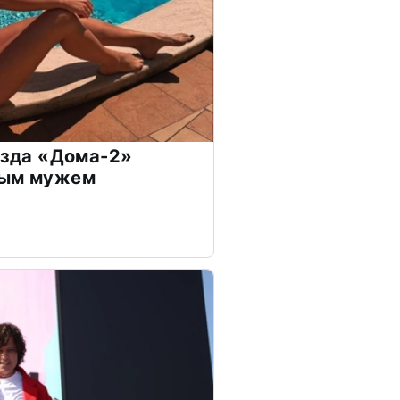
везда «Дома-2»
дым мужем