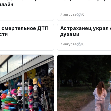
нлайн
7 августа
0
а смертельное ДТП
Астраханец украл 
сти
духами
7 августа
0