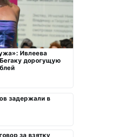
мужа»: Ивлеева
 Бегаку дорогущую
ублей
ов задержали в
говор за взятку