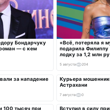
едору Бондарчуку
«Всё, потеряла я 
роман — с кем
подарила Филиппу
лодку за 1,2 млн р
5 августа
204
вали за нападение
Курьера мошенник
Астрахани
7 августа
0
 100 тысяч при
Вступил в силу при