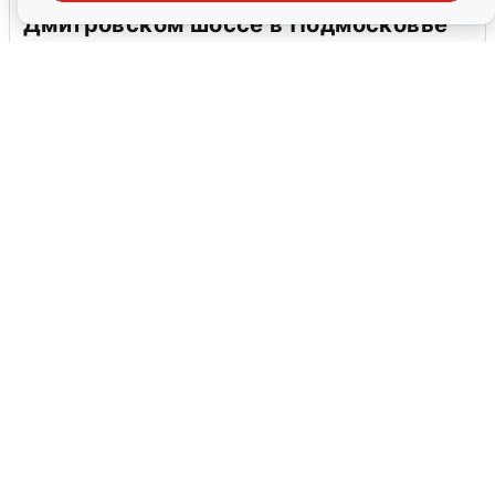
Дмитровском шоссе в Подмосковье
4 августа
0
В Туре вода убывает, на других реках
области прибывает