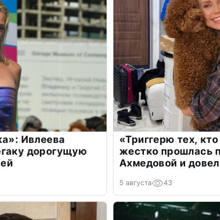
жа»: Ивлеева
«Триггерю тех, кто
егаку дорогущую
жестко прошлась п
лей
Ахмедовой и довел
5 августа
43