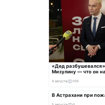
«Дед разбушевался»
Мизулину — что он н
4 августа
105
В Астрахани при пож
5 августа
0