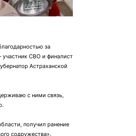
благодарностью за
— участник СВО и финалист
убернатор Астраханской
держиваю с ними связь,
о.
области, получил ранение
вого содружества».