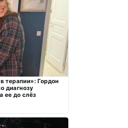
 в терапии»: Гордон
о диагнозу
а ее до слёз