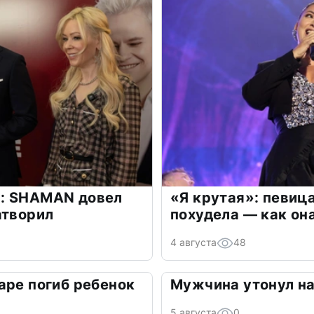
: SHAMAN довел
«Я крутая»: певиц
атворил
похудела — как он
4 августа
48
аре погиб ребенок
Мужчина утонул на
5 августа
0