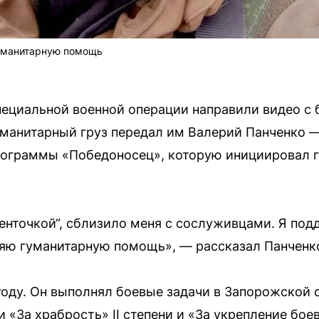
уманитарную помощь
ециальной военной операции направили видео с 
манитарный груз передал им Валерий Панченко 
рограммы «Победоносец», которую инициировал г
ленточкой“, сблизило меня с сослуживцами. Я под
яю гуманитарную помощь», — рассказал Панченк
году. Он выполнял боевые задачи в Запорожской 
 «За храбрость» II степени и «За укрепление бое