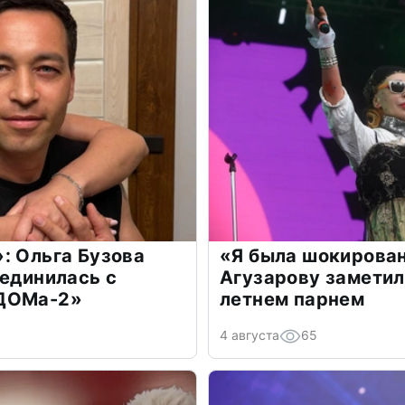
: Ольга Бузова
«Я была шокирова
оединилась с
Агузарову заметил
«ДОМа-2»
летнем парнем
4 августа
65