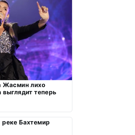
а Жасмин лихо
а выглядит теперь
 реке Бахтемир