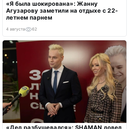
«Я была шокирована»: Жанну
Агузарову заметили на отдыхе с 22-
летнем парнем
4 августа
62
«Дед разбушевался»: SHAMAN довел