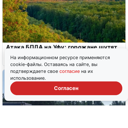
Атака БПЛА на Уфу: горожане шутят
На информационном ресурсе применяются
5 августа
0
cookie-файлы. Оставаясь на сайте, вы
подтверждаете свое
согласие
на их
использование.
Согласен