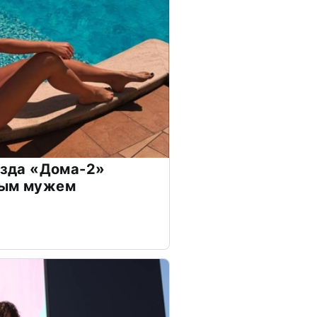
везда «Дома-2»
дым мужем