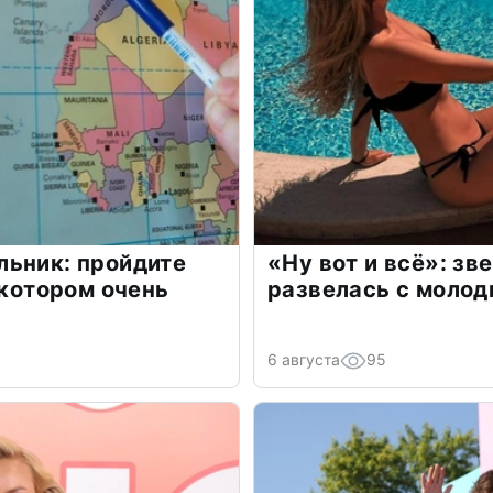
льник: пройдите
«Ну вот и всё»: з
 котором очень
развелась с моло
6 августа
95