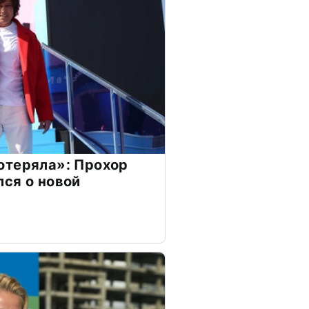
отеряла»: Прохор
ся о новой