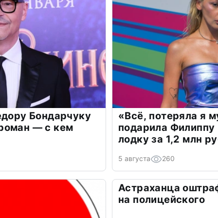
едору Бондарчуку
«Всё, потеряла я 
роман — с кем
подарила Филиппу
лодку за 1,2 млн р
5 августа
260
Астраханца оштра
на полицейского