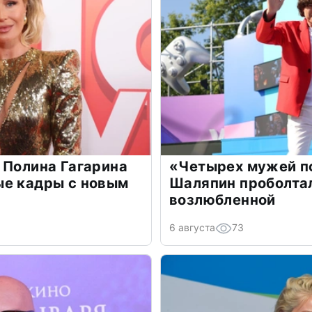
 Полина Гагарина
«Четырех мужей п
ые кадры с новым
Шаляпин проболтал
возлюбленной
6 августа
73