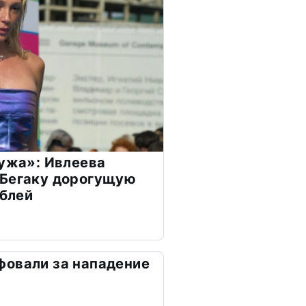
мужа»: Ивлеева
 Бегаку дорогущую
ублей
фовали за нападение