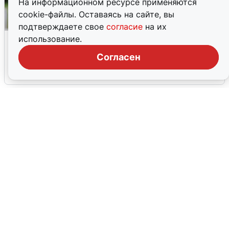
На информационном ресурсе применяются
cookie-файлы. Оставаясь на сайте, вы
подтверждаете свое
согласие
на их
Волгоградцы остались без
использование.
мобильного интернета
Согласен
6 августа
0