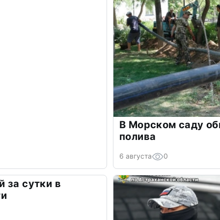
В Морском саду о
полива
6 августа
0
 за сутки в
ти