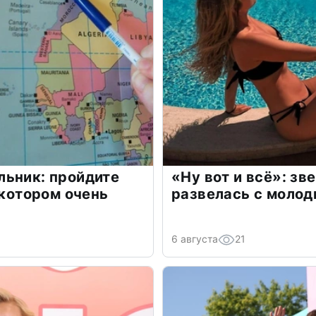
льник: пройдите
«Ну вот и всё»: з
 котором очень
развелась с моло
6 августа
21