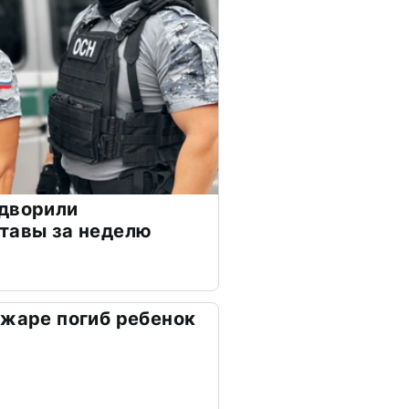
ыдворили
тавы за неделю
ожаре погиб ребенок