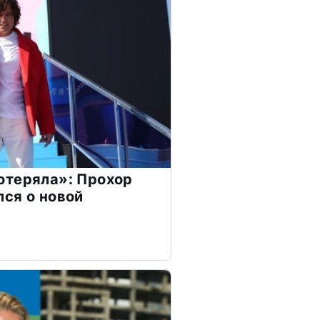
отеряла»: Прохор
ся о новой