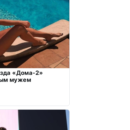
везда «Дома-2»
дым мужем