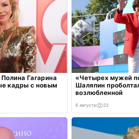
 Полина Гагарина
«Четырех мужей п
ые кадры с новым
Шаляпин проболтал
возлюбленной
6 августа
23