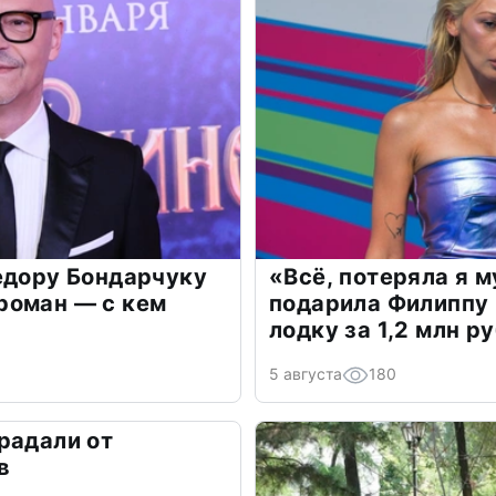
едору Бондарчуку
«Всё, потеряла я 
роман — с кем
подарила Филиппу
лодку за 1,2 млн р
5 августа
180
радали от
в