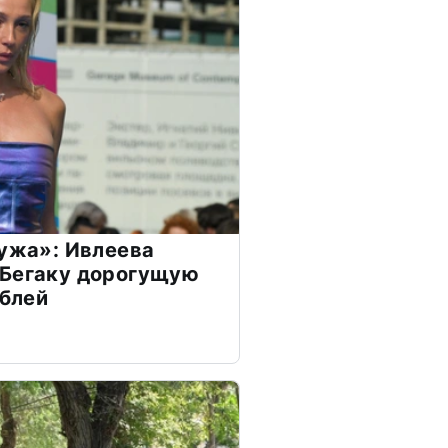
мужа»: Ивлеева
 Бегаку дорогущую
ублей