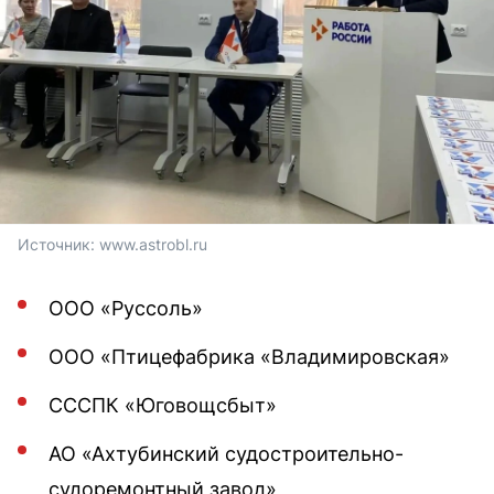
Источник: 
www.astrobl.ru
ООО «Руссоль»
ООО «Птицефабрика «Владимировская»
СССПК «Юговощсбыт»
АО «Ахтубинский судостроительно-
судоремонтный завод»