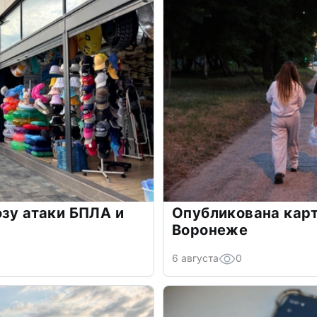
озу атаки БПЛА и
Опубликована карт
Воронеже
6 августа
0