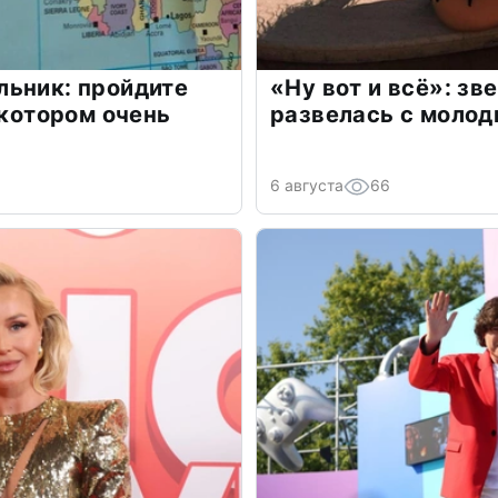
льник: пройдите
«Ну вот и всё»: з
 котором очень
развелась с моло
6 августа
66