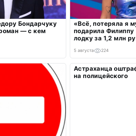
едору Бондарчуку
«Всё, потеряла я 
роман — с кем
подарила Филиппу
лодку за 1,2 млн р
5 августа
224
Астраханца оштра
на полицейского