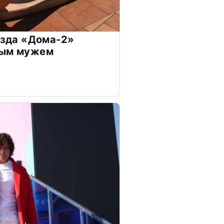
везда «Дома-2»
дым мужем