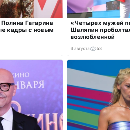
 Полина Гагарина
«Четырех мужей п
ые кадры с новым
Шаляпин проболтал
возлюбленной
6 августа
53