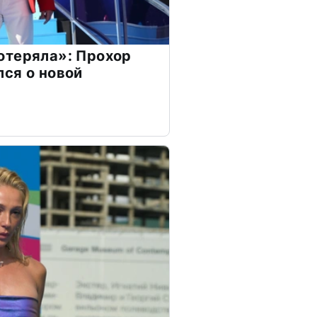
отеряла»: Прохор
ся о новой