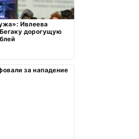
мужа»: Ивлеева
 Бегаку дорогущую
ублей
фовали за нападение