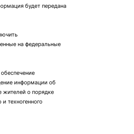
формация будет передана
лючить
оенные на федеральные
 обеспечение
дение информации об
е жителей о порядке
 и техногенного