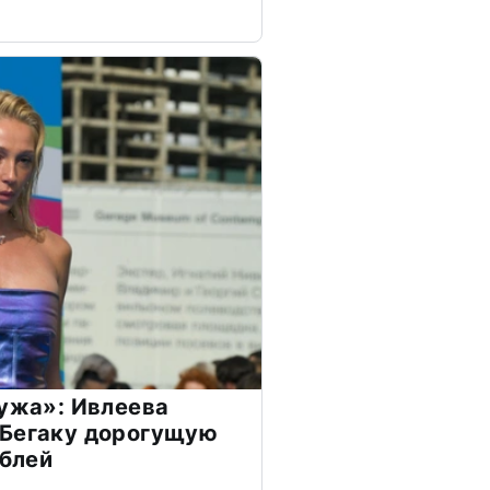
мужа»: Ивлеева
 Бегаку дорогущую
ублей