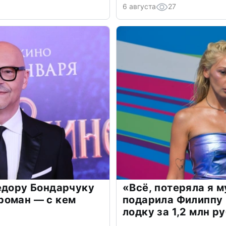
6 августа
27
едору Бондарчуку
«Всё, потеряла я 
роман — с кем
подарила Филиппу
лодку за 1,2 млн р