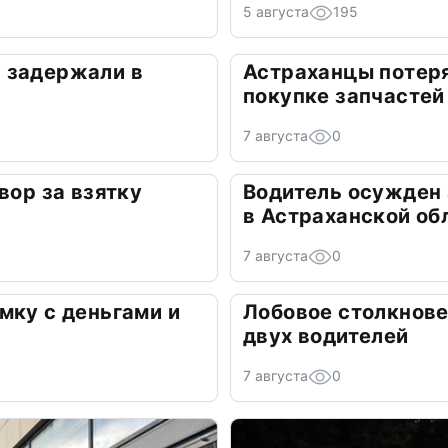
5 августа
195
 задержали в
Астраханцы потеря
покупке запчастей
7 августа
0
вор за взятку
Водитель осужден
в Астраханской об
7 августа
0
мку с деньгами и
Лобовое столкнове
двух водителей
7 августа
0