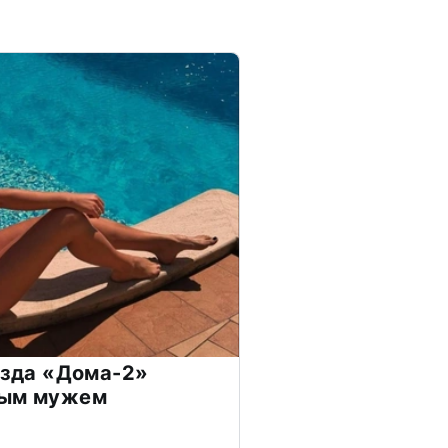
везда «Дома-2»
дым мужем