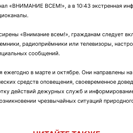
нал «ВНИМАНИЕ ВСЕМ!», а в 10:43 экстренная ин
диоканалы.
сирены «Внимание всем!», гражданам следует вк
емники, радиоприёмники или телевизоры, настр
фициальных сообщений.
я ежегодно в марте и октябре. Они направлены на
ческих средств оповещения, своевременное дове
отку действий дежурных служб и информировани
возникновении чрезвычайных ситуаций природного