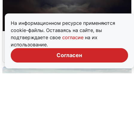
На информационном ресурсе применяются
cookie-файлы. Оставаясь на сайте, вы
Взрывы в Воронеже после сигнала
подтверждаете свое
согласие
на их
тревоги
использование.
Согласен
5 августа
0