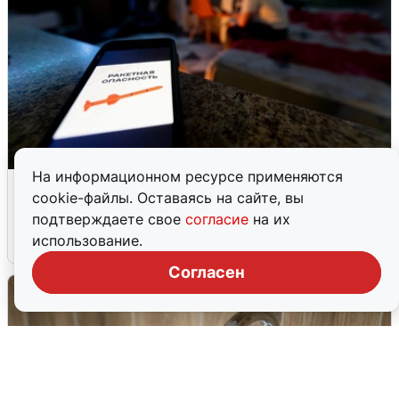
На информационном ресурсе применяются
Ночью в Самарской области завыли
cookie-файлы. Оставаясь на сайте, вы
сирены
подтверждаете свое
согласие
на их
использование.
8 августа
0
Согласен