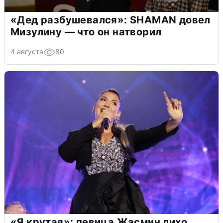
«Дед разбушевался»: SHAMAN довел
Мизулину — что он натворил
4 августа
80
«Я крутая»: певица Жасмин лихо