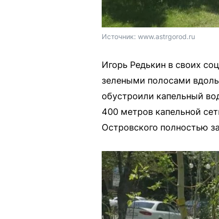
Источник: 
www.astrgorod.ru
Игорь Редькин в своих со
зелеными полосами вдоль 
обустроили капельный во
400 метров капельной сет
Островского полностью з