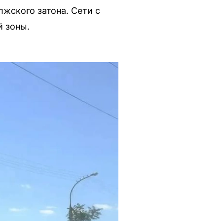
жского затона. Сети с
й зоны.