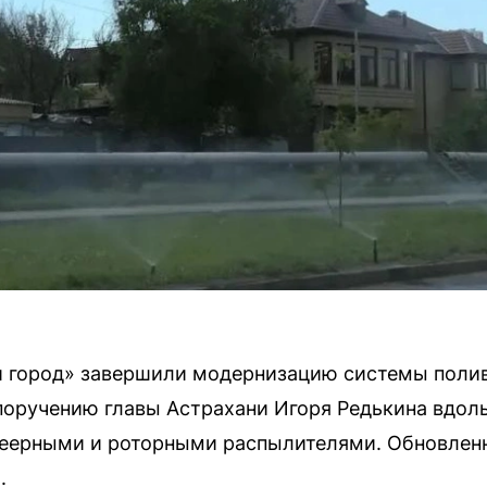
 город» завершили модернизацию системы поли
поручению главы Астрахани Игоря Редькина вдоль
веерными и роторными распылителями. Обновленн
.