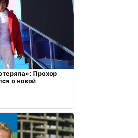
отеряла»: Прохор
ся о новой