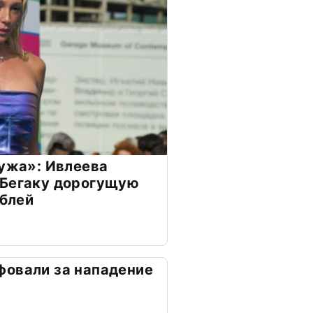
мужа»: Ивлеева
 Бегаку дорогущую
ублей
фовали за нападение