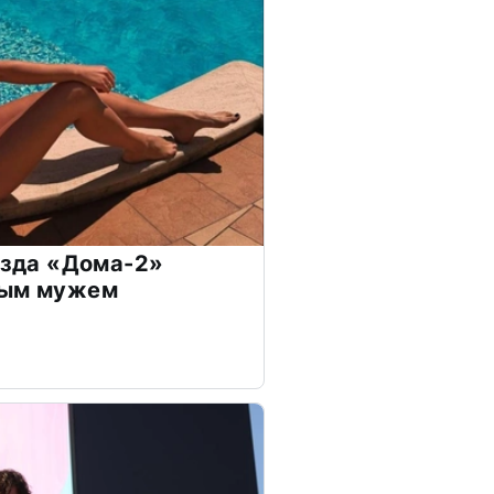
везда «Дома-2»
дым мужем