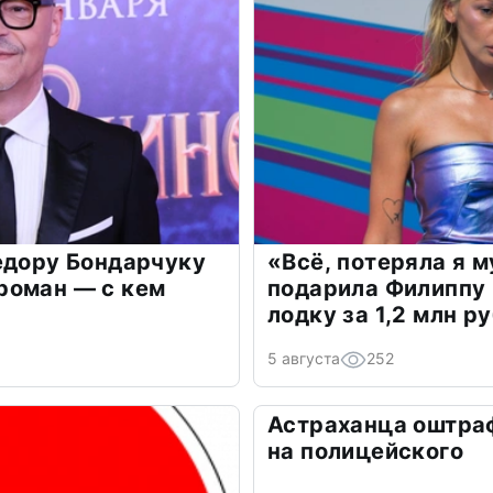
едору Бондарчуку
«Всё, потеряла я 
роман — с кем
подарила Филиппу
лодку за 1,2 млн р
5 августа
252
Астраханца оштра
на полицейского