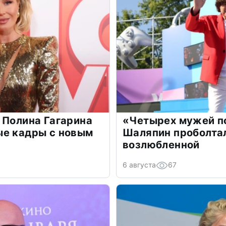
 Полина Гагарина
«Четырех мужей п
ые кадры с новым
Шаляпин проболтал
возлюбленной
6 августа
67