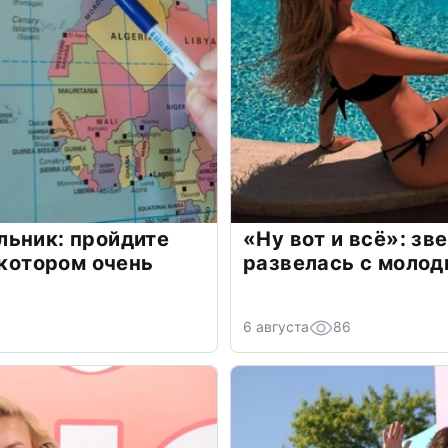
льник: пройдите
«Ну вот и всё»: з
 котором очень
развелась с моло
6 августа
86