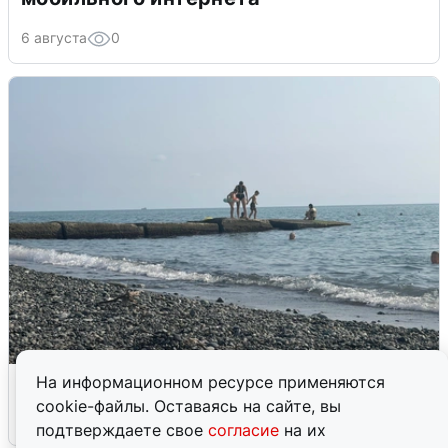
6 августа
0
Сирены в Сочи: новая угроза БПЛА
На информационном ресурсе применяются
cookie-файлы. Оставаясь на сайте, вы
6 августа
0
подтверждаете свое
согласие
на их