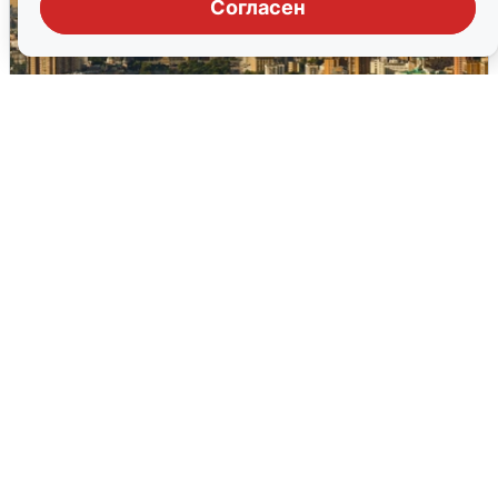
Согласен
Москвичи услышали грохот в небе:
подробности
7 августа
0