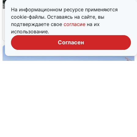
На информационном ресурсе применяются
Жители и туристы Сочи рассказали
cookie-файлы. Оставаясь на сайте, вы
об атаке БПЛА 5 августа
подтверждаете свое
согласие
на их
использование.
5 августа
0
Согласен