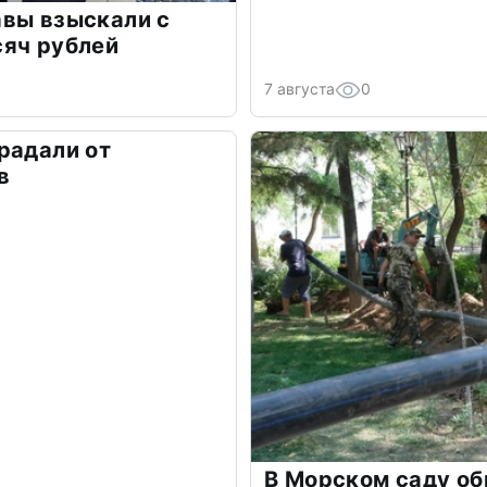
авы взыскали с
сяч рублей
7 августа
0
радали от
в
В Морском саду о