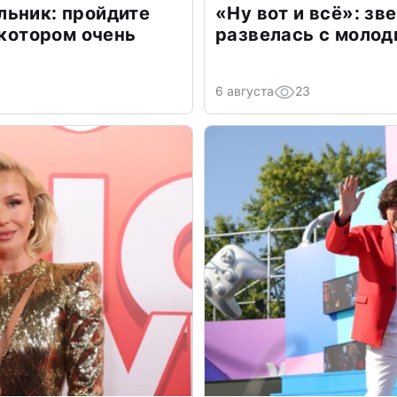
льник: пройдите
«Ну вот и всё»: з
 котором очень
развелась с моло
6 августа
23