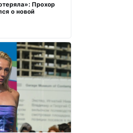
отеряла»: Прохор
ся о новой