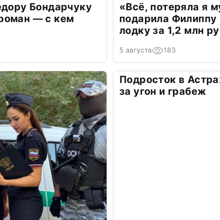
едору Бондарчуку
«Всё, потеряла я 
роман — с кем
подарила Филиппу
лодку за 1,2 млн р
5 августа
183
Подросток в Астра
за угон и грабеж