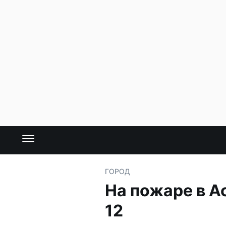
ГОРОД
На пожаре в А
12