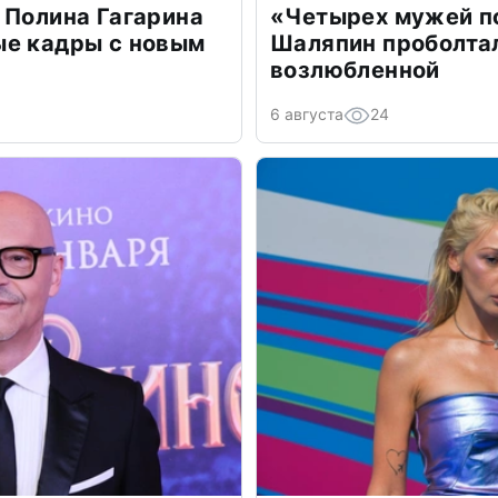
 Полина Гагарина
«Четырех мужей п
ые кадры с новым
Шаляпин проболтал
возлюбленной
6 августа
24