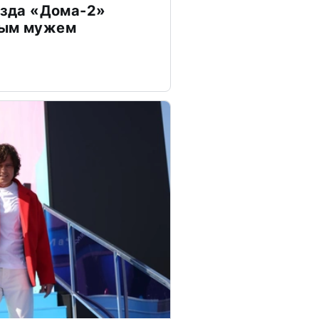
везда «Дома-2»
дым мужем