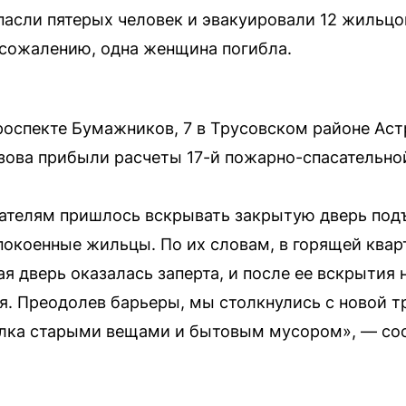
асли пятерых человек и эвакуировали 12 жильцов
 сожалению, одна женщина погибла.
роспекте Бумажников, 7 в Трусовском районе Аст
зова прибыли расчеты 17-й пожарно-спасательной
сателям пришлось вскрывать закрытую дверь под
покоенные жильцы. По их словам, в горящей ква
я дверь оказалась заперта, и после ее вскрытия
ая. Преодолев барьеры, мы столкнулись с новой 
олка старыми вещами и бытовым мусором», — со