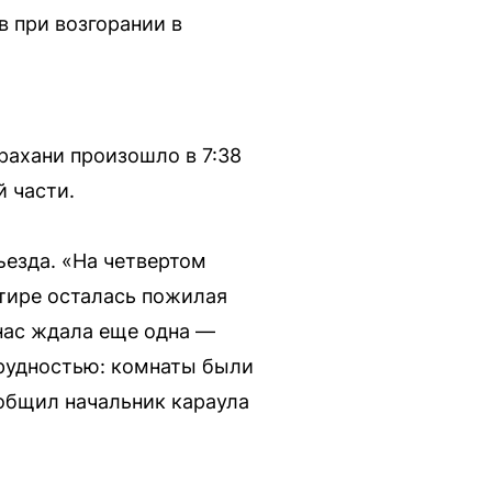
 при возгорании в
рахани произошло в 7:38
 части.
ъезда. «На четвертом
ртире осталась пожилая
 нас ждала еще одна —
трудностью: комнаты были
общил начальник караула