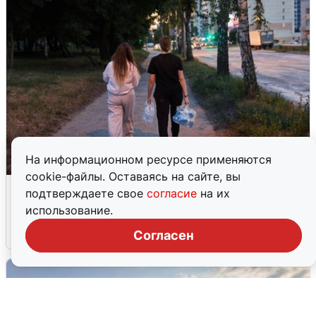
На информационном ресурсе применяются
cookie-файлы. Оставаясь на сайте, вы
Опубликована карта отключений
подтверждаете свое
согласие
на их
воды в Воронеже
использование.
6 августа
0
Согласен