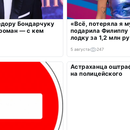
едору Бондарчуку
«Всё, потеряла я 
роман — с кем
подарила Филиппу
лодку за 1,2 млн р
5 августа
247
Астраханца оштра
на полицейского