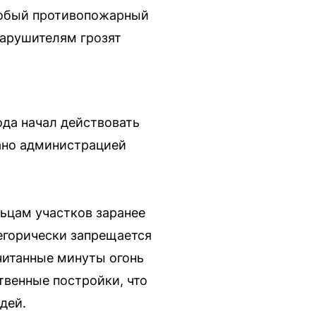
особый противопожарный
нарушителям грозят
ода начал действовать
ано администрацией
ьцам участков заранее
егорически запрещается
читанные минуты огонь
венные постройки, что
дей.