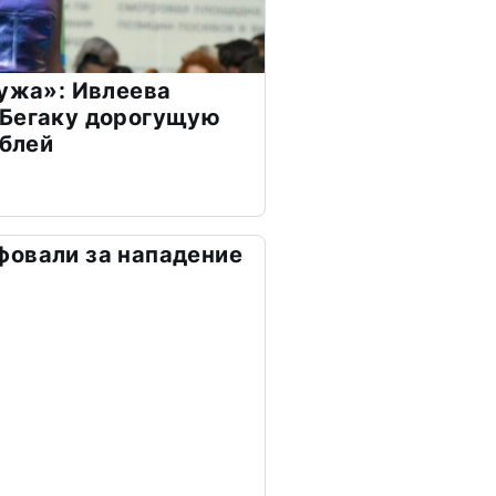
мужа»: Ивлеева
 Бегаку дорогущую
ублей
фовали за нападение