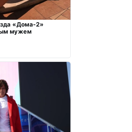
везда «Дома-2»
дым мужем