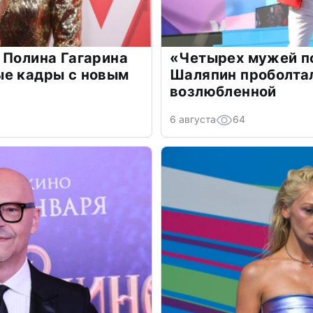
 Полина Гагарина
«Четырех мужей п
ые кадры с новым
Шаляпин проболтал
возлюбленной
6 августа
64