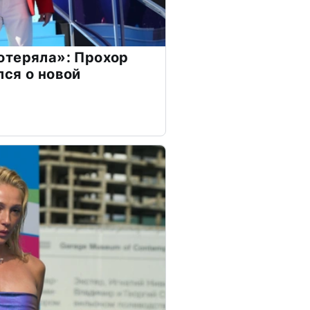
отеряла»: Прохор
ся о новой