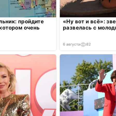
льник: пройдите
«Ну вот и всё»: з
 котором очень
развелась с моло
6 августа
82