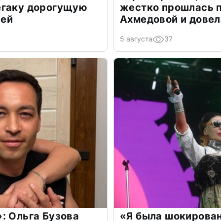
егаку дорогущую
жестко прошлась п
лей
Ахмедовой и довел
5 августа
37
: Ольга Бузова
«Я была шокирова