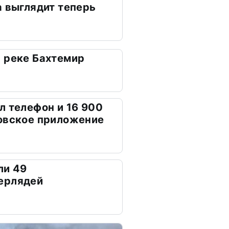
а выглядит теперь
 реке Бахтемир
л телефон и 16 900
овское приложение
ли 49
ерлядей