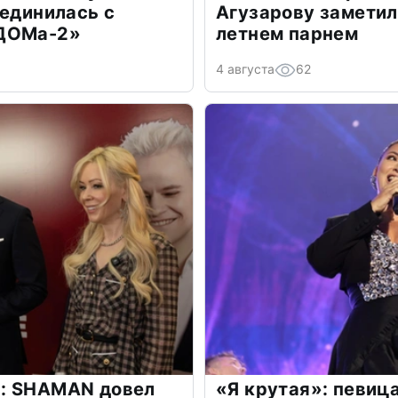
оединилась с
Агузарову заметил
«ДОМа-2»
летнем парнем
4 августа
62
: SHAMAN довел
«Я крутая»: певиц