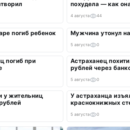
атворил
похудела — как он
4 августа
44
аре погиб ребенок
Мужчина утонул на
5 августа
0
ц погиб при
Астраханец похити
е
рублей через банк
5 августа
0
 у жительниц
У астраханца изъя
 рублей
краснокнижных ст
5 августа
0