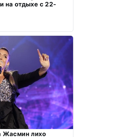
и на отдыхе с 22-
а Жасмин лихо