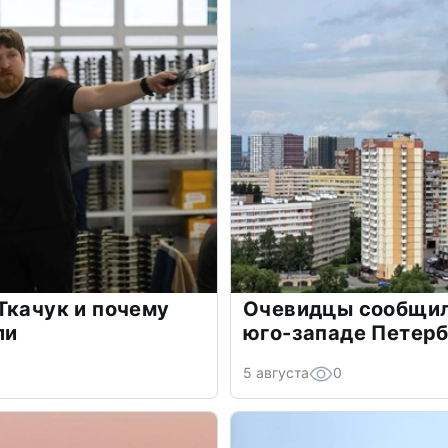
Ткачук и почему
Очевидцы сообщил
ли
юго-западе Петер
5 августа
0