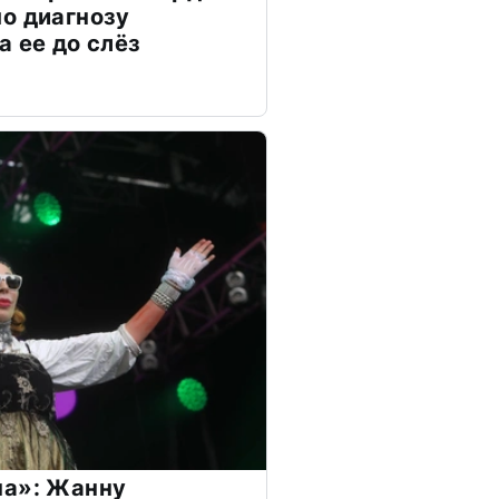
о диагнозу
а ее до слёз
на»: Жанну