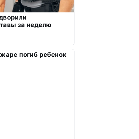
ыдворили
тавы за неделю
ожаре погиб ребенок