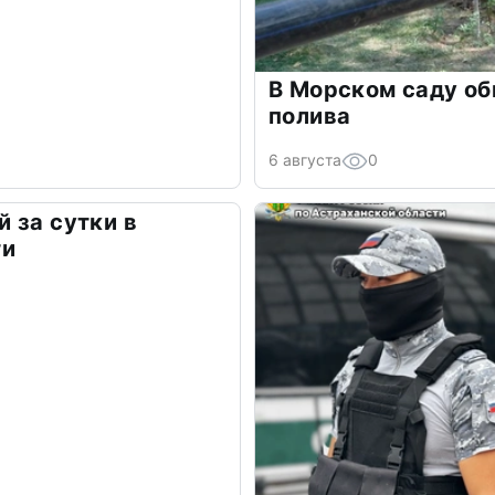
В Морском саду о
полива
6 августа
0
 за сутки в
ти