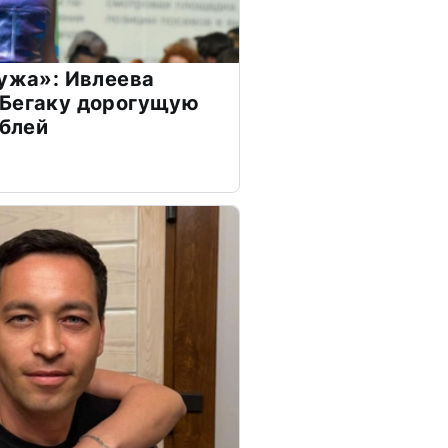
мужа»: Ивлеева
 Бегаку дорогущую
ублей