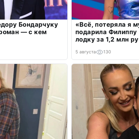
едору Бондарчуку
«Всё, потеряла я 
роман — с кем
подарила Филиппу
лодку за 1,2 млн р
5 августа
130