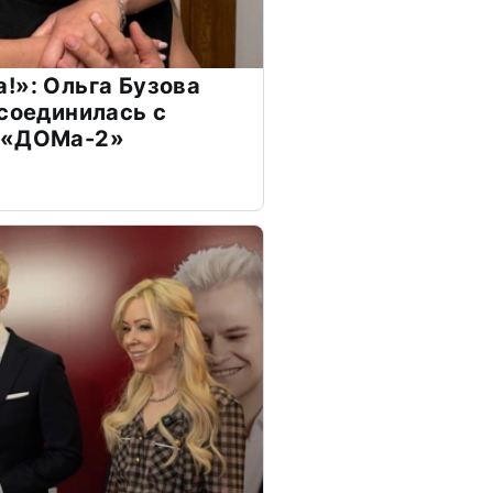
!»: Ольга Бузова
ссоединилась с
 «ДОМа-2»