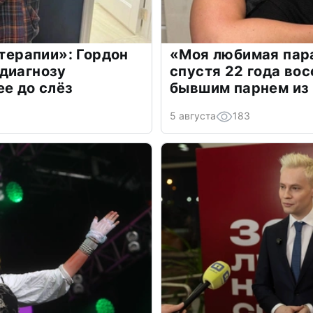
 терапии»: Гордон
«Моя любимая пара
диагнозу
спустя 22 года во
ее до слёз
бывшим парнем из
5 августа
183