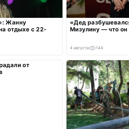
»: Жанну
«Дед разбушевалс
на отдыхе с 22-
Мизулину — что он
4 августа
144
радали от
в