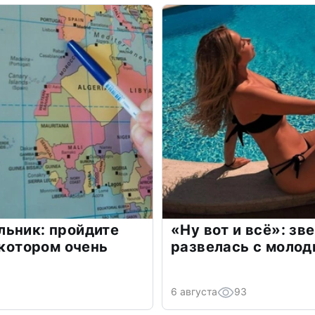
льник: пройдите
«Ну вот и всё»: з
 котором очень
развелась с моло
6 августа
93