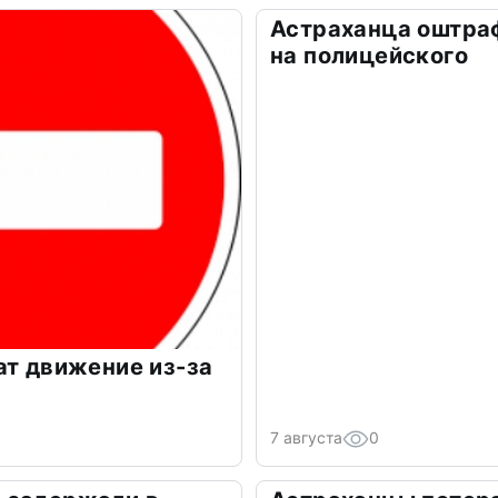
Астраханца оштра
на полицейского
ат движение из-за
7 августа
0