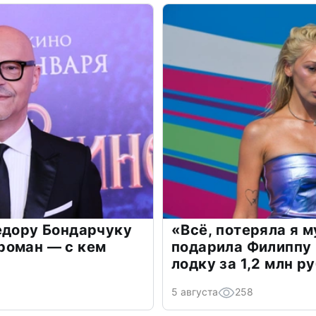
едору Бондарчуку
«Всё, потеряла я 
роман — с кем
подарила Филиппу
лодку за 1,2 млн р
5 августа
258