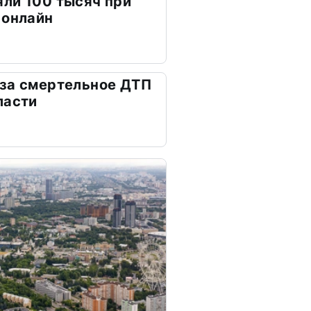
ли 100 тысяч при
 онлайн
 за смертельное ДТП
ласти