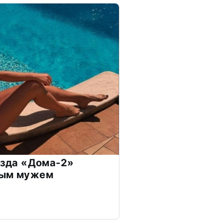
везда «Дома-2»
дым мужем