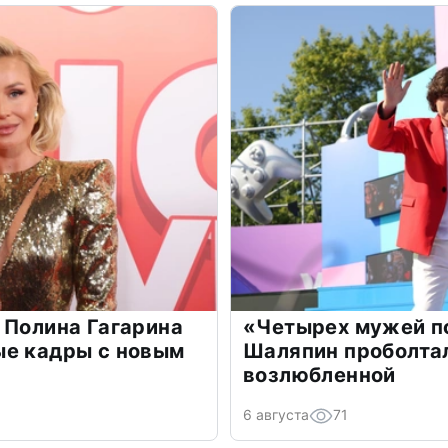
 Полина Гагарина
«Четырех мужей п
ые кадры с новым
Шаляпин проболтал
возлюбленной
6 августа
71