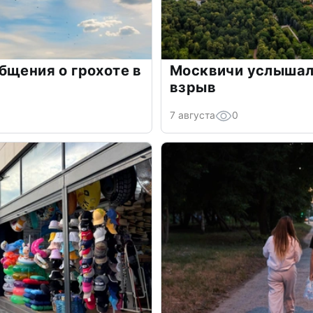
бщения о грохоте в
Москвичи услышали
взрыв
7 августа
0