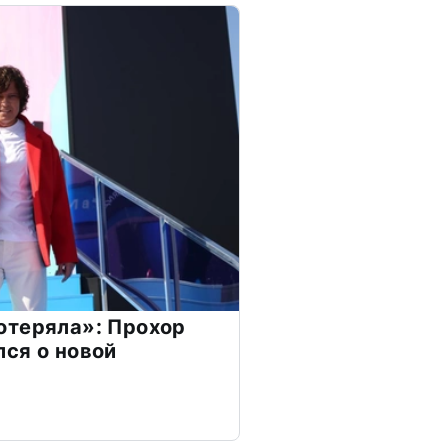
отеряла»: Прохор
ся о новой