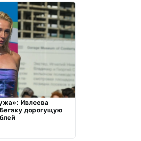
мужа»: Ивлеева
 Бегаку дорогущую
ублей