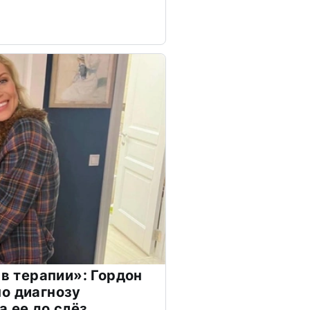
 в терапии»: Гордон
о диагнозу
а ее до слёз