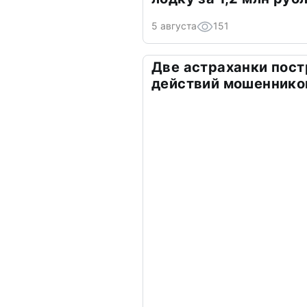
5 августа
151
Две астраханки пост
действий мошеннико