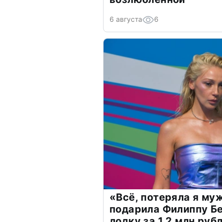
6 августа
6
«Всё, потеряла я му
подарила Филиппу Б
лодку за 1,2 млн руб