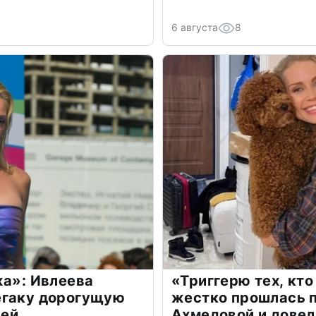
6 августа
8
жа»: Ивлеева
«Триггерю тех, кто
егаку дорогущую
жестко прошлась п
лей
Ахмедовой и довел