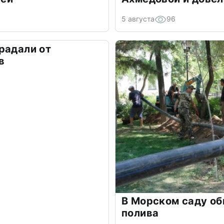
5 августа
96
радали от
в
В Морском саду о
полива