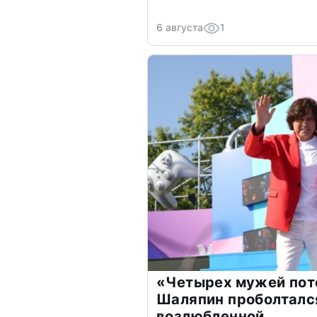
6 августа
1
«Четырех мужей пот
Шаляпин проболтался
возлюбленной