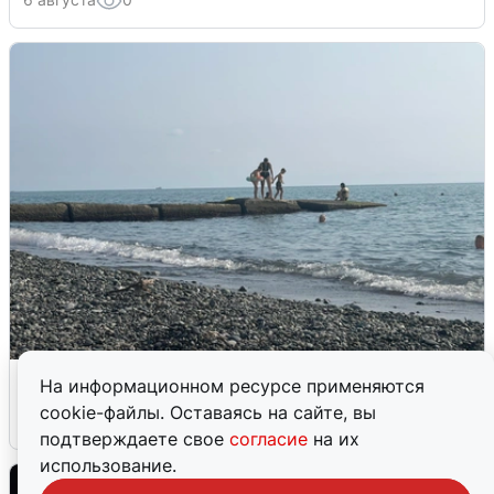
Сирены в Сочи: новая угроза БПЛА
На информационном ресурсе применяются
cookie-файлы. Оставаясь на сайте, вы
6 августа
0
подтверждаете свое
согласие
на их
использование.