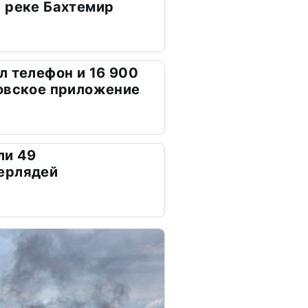
 реке Бахтемир
л телефон и 16 900
овское приложение
ли 49
ерлядей