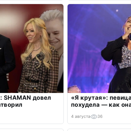
: SHAMAN довел
«Я крутая»: певиц
атворил
похудела — как он
4 августа
36