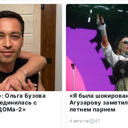
: Ольга Бузова
«Я была шокирова
оединилась с
Агузарову заметил
«ДОМа-2»
летнем парнем
4 августа
57