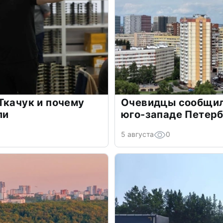
Ткачук и почему
Очевидцы сообщил
ли
юго-западе Петер
5 августа
0