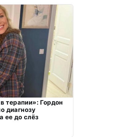
 в терапии»: Гордон
о диагнозу
а ее до слёз