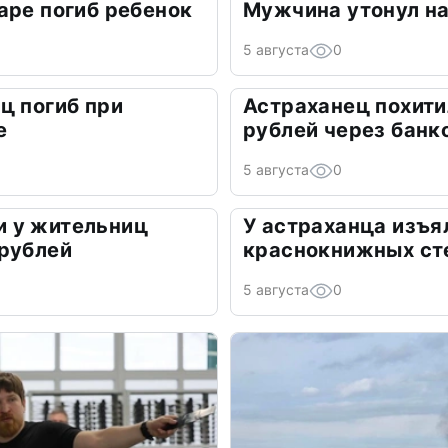
аре погиб ребенок
Мужчина утонул на
5 августа
0
ц погиб при
Астраханец похити
е
рублей через банк
5 августа
0
 у жительниц
У астраханца изъя
 рублей
краснокнижных ст
5 августа
0