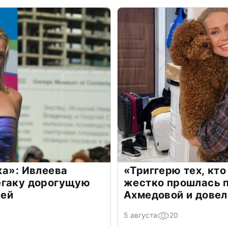
жа»: Ивлеева
«Триггерю тех, кто
егаку дорогущую
жестко прошлась п
лей
Ахмедовой и довел
5 августа
20