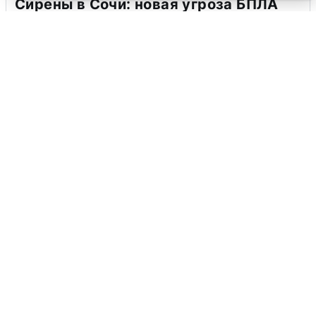
Сирены в Сочи: новая угроза БПЛА
6 августа
0
В Воронеже прогремели взрывы
после сигнала тревоги