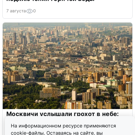
7 августа
0
Москвичи услышали грохот в небе:
подробности
На информационном ресурсе применяются
cookie-файлы. Оставаясь на сайте, вы
7 августа
0