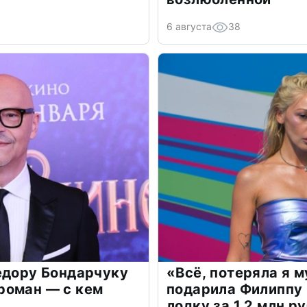
6 августа
38
едору Бондарчуку
«Всё, потеряла я 
роман — с кем
подарила Филиппу
лодку за 1,2 млн р