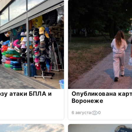
озу атаки БПЛА и
Опубликована карт
Воронеже
6 августа
0