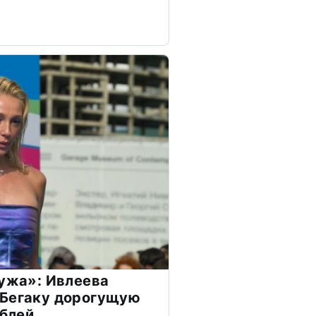
мужа»: Ивлеева
 Бегаку дорогущую
ублей