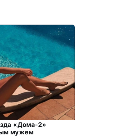
везда «Дома-2»
дым мужем