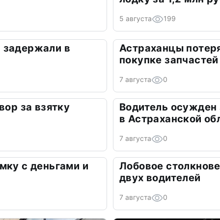
5 августа
199
 задержали в
Астраханцы потеря
покупке запчастей
7 августа
0
вор за взятку
Водитель осужден
в Астраханской об
7 августа
0
мку с деньгами и
Лобовое столкнове
двух водителей
7 августа
0