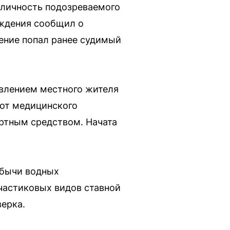
 личность подозреваемого
ождения сообщил о
рение попал ранее судимый
авлением местного жителя
 от медицинского
ортным средством. Начата
обычи водных
частиковых видов ставной
ерка.