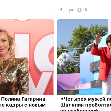
6 августа
46
 Полина Гагарина
«Четырех мужей п
ые кадры с новым
Шаляпин проболтал
возлюбленной