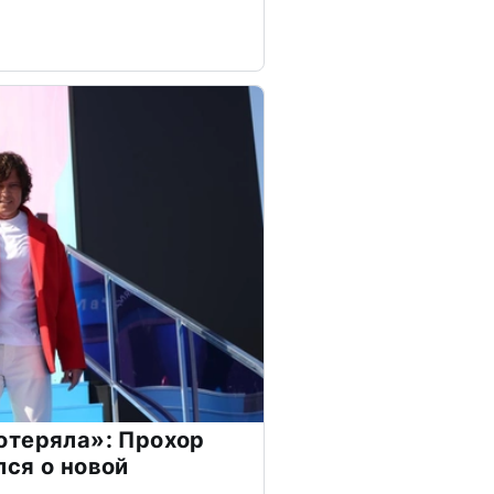
отеряла»: Прохор
ся о новой