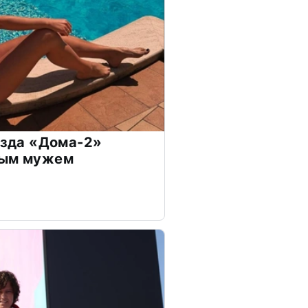
везда «Дома-2»
дым мужем