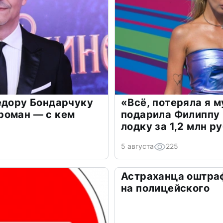
едору Бондарчуку
«Всё, потеряла я 
роман — с кем
подарила Филиппу
лодку за 1,2 млн р
5 августа
225
Астраханца оштра
на полицейского