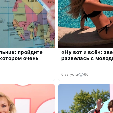
льник: пройдите
«Ну вот и всё»: з
 котором очень
развелась с моло
6 августа
66