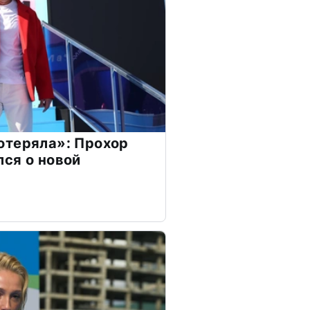
отеряла»: Прохор
ся о новой