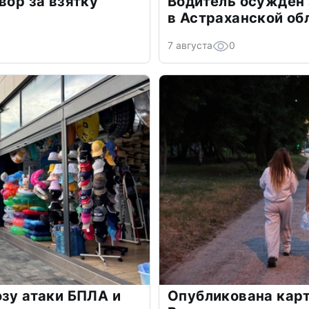
вор за взятку
Водитель осужден
в Астраханской об
7 августа
0
озу атаки БПЛА и
Опубликована карт