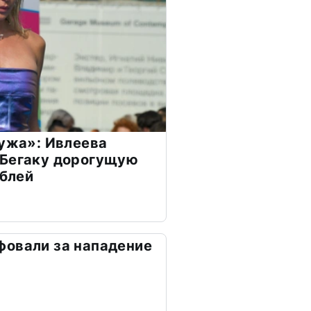
мужа»: Ивлеева
 Бегаку дорогущую
ублей
фовали за нападение