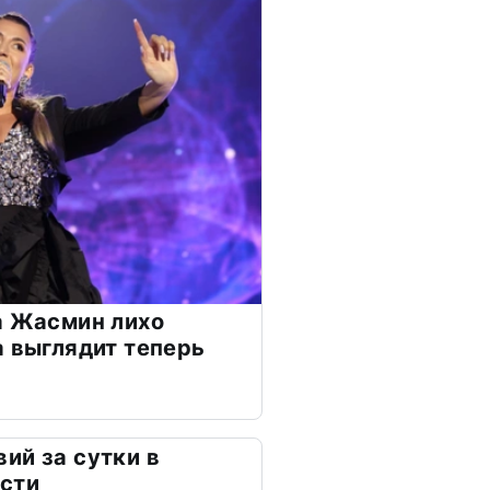
а Жасмин лихо
а выглядит теперь
ий за сутки в
сти