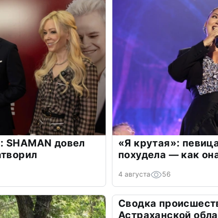
: SHAMAN довел
«Я крутая»: певиц
атворил
похудела — как он
4 августа
56
Сводка происшеств
Астраханской обла