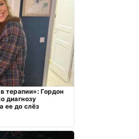
 в терапии»: Гордон
о диагнозу
а ее до слёз