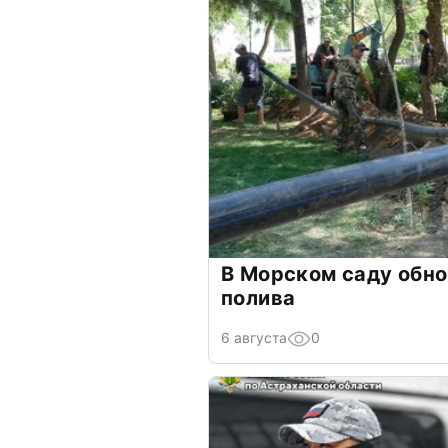
В Морском саду обн
полива
6 августа
0