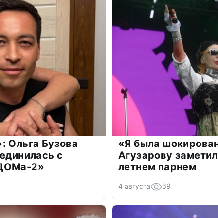
: Ольга Бузова
«Я была шокирова
оединилась с
Агузарову заметил
«ДОМа-2»
летнем парнем
4 августа
69