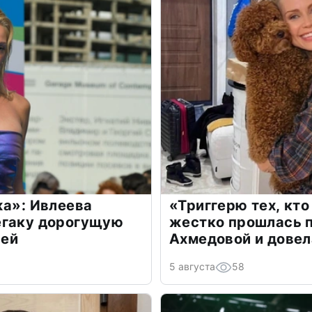
жа»: Ивлеева
«Триггерю тех, кто
егаку дорогущую
жестко прошлась п
лей
Ахмедовой и довел
5 августа
58