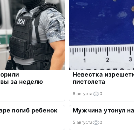
ворили
Невестка изрешети
авы за неделю
пистолета
6 августа
0
аре погиб ребенок
Мужчина утонул на
5 августа
0